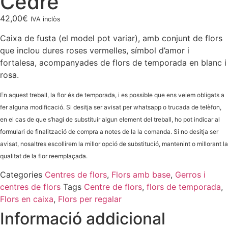
Cedre
42,00
€
IVA inclòs
Caixa de fusta (el model pot variar), amb conjunt de flors
que inclou dures roses vermelles, símbol d’amor i
fortalesa, acompanyades de flors de temporada en blanc i
rosa.
En aquest treball, la flor és de temporada, i es possible que ens veiem obligats a
fer alguna modificació. Si desitja ser avisat per whatsapp o trucada de telèfon,
en el cas de que s’hagi de substituir algun element del treball, ho pot indicar al
formulari de finalització de compra a notes de la la comanda. Si no desitja ser
avisat, nosaltres escollirem la millor opció de substitució, mantenint o millorant la
qualitat de la flor reemplaçada.
Categories
Centres de flors
,
Flors amb base
,
Gerros i
centres de flors
Tags
Centre de flors
,
flors de temporada
,
Flors en caixa
,
Flors per regalar
Informació addicional