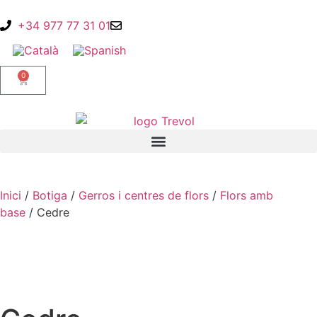
+34 977 77 31 01
0
Inici
/
Botiga
/
Gerros i centres de flors
/
Flors amb
base
/ Cedre