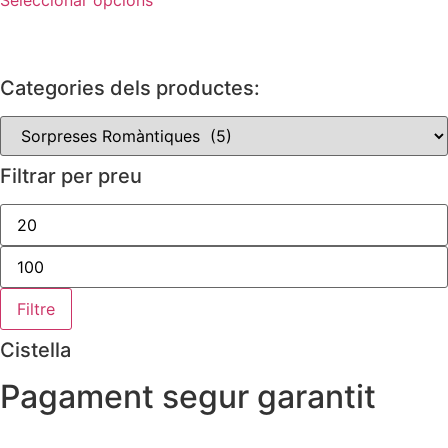
Categories dels productes:
Filtrar per preu
Preu
mínim
Preu
màxim
Filtre
Cistella
Pagament segur garantit