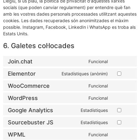
Llegiu, si us plau, la política de privacitat d'aquestes xarxes
socials (que poden canviar regularment) per entendre què fan
amb les vostres dades personals processades utilitzant aquestes
cookies. Les dades recuperades són anonimitzades el màxim
possible. Instagram, Facebook, LinkedIn i WhatsApp es troba als
Estats Units.
6. Galetes col·locades
Join.chat
Funcional
Elementor
Estadístiques (anònim)
WooCommerce
Funcional
WordPress
Funcional
Google Analytics
Estadístiques
Sourcebuster JS
Estadístiques
WPML
Funcional