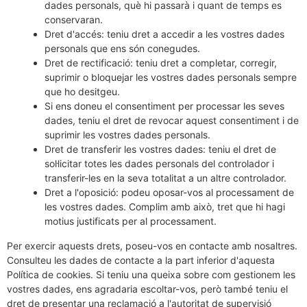
dades personals, què hi passarà i quant de temps es
conservaran.
Dret d'accés: teniu dret a accedir a les vostres dades
personals que ens són conegudes.
Dret de rectificació: teniu dret a completar, corregir,
suprimir o bloquejar les vostres dades personals sempre
que ho desitgeu.
Si ens doneu el consentiment per processar les seves
dades, teniu el dret de revocar aquest consentiment i de
suprimir les vostres dades personals.
Dret de transferir les vostres dades: teniu el dret de
sol·licitar totes les dades personals del controlador i
transferir-les en la seva totalitat a un altre controlador.
Dret a l'oposició: podeu oposar-vos al processament de
les vostres dades. Complim amb això, tret que hi hagi
motius justificats per al processament.
Per exercir aquests drets, poseu-vos en contacte amb nosaltres.
Consulteu les dades de contacte a la part inferior d'aquesta
Política de cookies. Si teniu una queixa sobre com gestionem les
vostres dades, ens agradaria escoltar-vos, però també teniu el
dret de presentar una reclamació a l'autoritat de supervisió