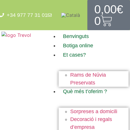
0,00
€
+34 977 77 31 01
0
Benvinguts
Botiga
online
Et cases?
Rams de Núvia
Preservats
Què més t’oferim ?
Sorpreses a domicili
Decoració i regals
d’empresa