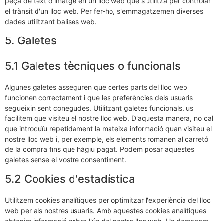
peça de text o imatge en un lloc web que s'utilitza per controlar
el trànsit d'un lloc web. Per fer-ho, s'emmagatzemen diverses
dades utilitzant balises web.
5. Galetes
5.1 Galetes tècniques o funcionals
Algunes galetes asseguren que certes parts del lloc web
funcionen correctament i que les preferències dels usuaris
segueixin sent conegudes. Utilitzant galetes funcionals, us
facilitem que visiteu el nostre lloc web. D'aquesta manera, no cal
que introduïu repetidament la mateixa informació quan visiteu el
nostre lloc web i, per exemple, els elements romanen al carretó
de la compra fins que hàgiu pagat. Podem posar aquestes
galetes sense el vostre consentiment.
5.2 Cookies d'estadística
Utilitzem cookies analítiques per optimitzar l'experiència del lloc
web per als nostres usuaris. Amb aquestes cookies analítiques
obtenim informació sobre l'ús del nostre lloc web. Us demanem