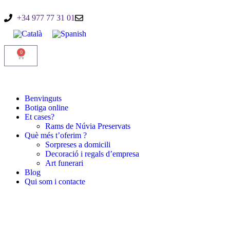
+34 977 77 31 01
0
Benvinguts
Botiga
online
Et cases?
Rams de Núvia Preservats
Què més t’oferim ?
Sorpreses a domicili
Decoració i regals d’empresa
Art funerari
Blog
Qui som i contacte