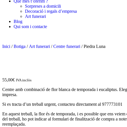
Què més t’oferim ?
Sorpreses a domicili
Decoració i regals d’empresa
Art funerari
Blog
Qui som i contacte
Inici
/
Botiga
/
Art funerari
/
Centre funerari
/ Piedra Luna
55,00
€
IVA inclòs
Centre amb combinació de flor blanca de temporada i eucaliptus. Eleg
impresa.
Si es tracta d’un treball urgent, contacteu directament al 977773101
En aquest treball, la flor és de temporada, i es possible que ens veiem 
del treball, ho pot indicar al formulari de finalització de compra a notes
reemplaçada.