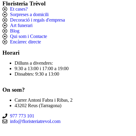
Floristeria Trèvol
Et cases?
Sorpreses a domicili
Decoració i regals d'empresa
Art funerari
Blog
Qui som i Contacte
Encàrrec directe
Horari
Dilluns a divendres:
9:30 a 13:00 i 17:00 a 19:00
Dissabtes: 9:30 a 13:00
On som?
Carrer Antoni Fabra i Ribas, 2
43202 Reus (Tarragona)
977 773 101
info@floristeriatrevol.com