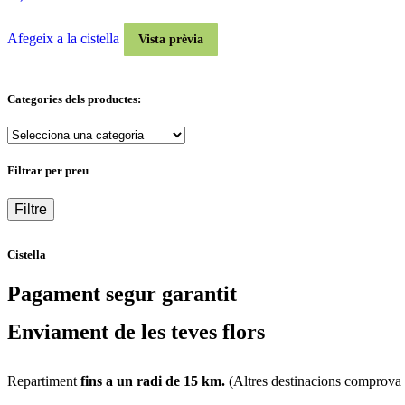
Afegeix a la cistella
Vista prèvia
Categories dels productes:
Filtrar per preu
Filtre
Cistella
Pagament segur garantit
Enviament de les teves flors
Repartiment
fins a un radi de 15 km.
(Altres destinacions comprova di