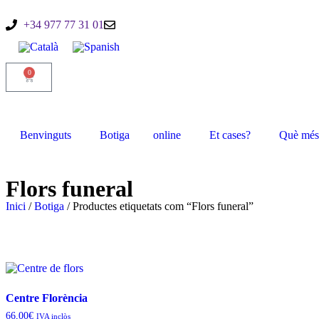
+34 977 77 31 01
0
Benvinguts
Botiga
online
Et cases?
Què més 
Flors funeral
Inici
/
Botiga
/ Productes etiquetats com “Flors funeral”
Centre Florència
66,00
€
IVA inclòs