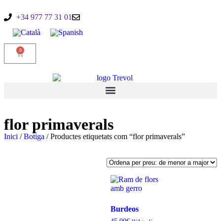
+34 977 77 31 01
0
flor primaverals
Inici
/
Botiga
/ Productes etiquetats com “flor primaverals”
Burdeos