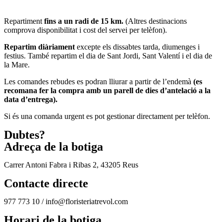
Repartiment
fins a un radi de 15 km.
(Altres destinacions
comprova disponibilitat i cost del servei per telèfon).
Repartim diàriament
excepte els dissabtes tarda, diumenges i
festius. També repartim el dia de Sant Jordi, Sant Valentí i el dia de
la Mare.
Les comandes rebudes es podran lliurar a partir de l’endemà
(es
recomana fer la compra amb un parell de dies d’antelació a la
data d’entrega).
Si és una comanda urgent es pot gestionar directament per telèfon.
Dubtes?
Adreça de la botiga
Carrer Antoni Fabra i Ribas 2, 43205 Reus
Contacte directe
977 773 10 / info@floristeriatrevol.com
Horari de la botiga