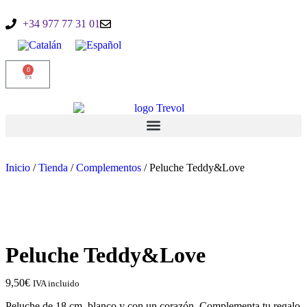
+34 977 77 31 01
0
Inicio
/
Tienda
/
Complementos
/ Peluche Teddy&Love
Peluche Teddy&Love
9,50
€
IVA incluido
Peluche de 18 cm. blanco y con un corazón. Complementa tu regalo